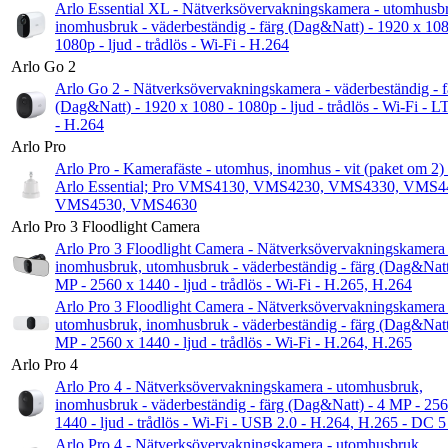
Arlo Essential XL - Nätverksövervakningskamera - utomhusb
inomhusbruk - väderbeständig - färg (Dag&Natt) - 1920 x 108
1080p - ljud - trådlös - Wi-Fi - H.264
Arlo Go 2
Arlo Go 2 - Nätverksövervakningskamera - väderbeständig - f
(Dag&Natt) - 1920 x 1080 - 1080p - ljud - trådlös - Wi-Fi - 
- H.264
Arlo Pro
Arlo Pro - Kamerafäste - utomhus, inomhus - vit (paket om 2) 
Arlo Essential; Pro VMS4130, VMS4230, VMS4330, VMS4
VMS4530, VMS4630
Arlo Pro 3 Floodlight Camera
Arlo Pro 3 Floodlight Camera - Nätverksövervakningskamera 
inomhusbruk, utomhusbruk - väderbeständig - färg (Dag&Natt
MP - 2560 x 1440 - ljud - trådlös - Wi-Fi - H.265, H.264
Arlo Pro 3 Floodlight Camera - Nätverksövervakningskamera 
utomhusbruk, inomhusbruk - väderbeständig - färg (Dag&Natt
MP - 2560 x 1440 - ljud - trådlös - Wi-Fi - H.264, H.265
Arlo Pro 4
Arlo Pro 4 - Nätverksövervakningskamera - utomhusbruk,
inomhusbruk - väderbeständig - färg (Dag&Natt) - 4 MP - 25
1440 - ljud - trådlös - Wi-Fi - USB 2.0 - H.264, H.265 - DC 
Arlo Pro 4 - Nätverksövervakningskamera - utomhusbruk,