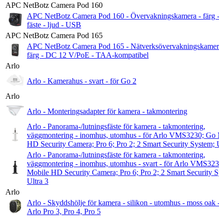
APC NetBotz Camera Pod 160
APC NetBotz Camera Pod 160 - Övervakningskamera - färg 
fäste - ljud - USB
APC NetBotz Camera Pod 165
APC NetBotz Camera Pod 165 - Nätverksövervakningskamer
färg - DC 12 V/PoE - TAA-kompatibel
Arlo
Arlo - Kamerahus - svart - för Go 2
Arlo
Arlo - Monteringsadapter för kamera - takmontering
Arlo - Panorama-/lutningsfäste för kamera - takmontering,
väggmontering - inomhus, utomhus - för Arlo VMS3230; Go 
HD Security Camera; Pro 6; Pro 2; 2 Smart Security System; U
Arlo - Panorama-/lutningsfäste för kamera - takmontering,
väggmontering - inomhus, utomhus - svart - för Arlo VMS32
Mobile HD Security Camera; Pro 6; Pro 2; 2 Smart Security 
Ultra 3
Arlo
Arlo - Skyddshölje för kamera - silikon - utomhus - moss oak -
Arlo Pro 3, Pro 4, Pro 5