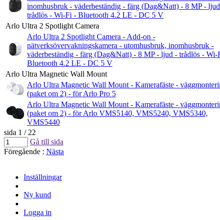
inomhusbruk - väderbeständig - färg (Dag&Natt) - 8 MP - ljud
trådlös - Wi-Fi - Bluetooth 4.2 LE - DC 5 V
Arlo Ultra 2 Spotlight Camera
Arlo Ultra 2 Spotlight Camera - Add-on -
nätverksövervakningskamera - utomhusbruk, inomhusbruk -
väderbeständig - färg (Dag&Natt) - 8 MP - ljud - trådlös - Wi-F
Bluetooth 4.2 LE - DC 5 V
Arlo Ultra Magnetic Wall Mount
Arlo Ultra Magnetic Wall Mount - Kamerafäste - väggmonter
(paket om 2) - för Arlo Pro 5
Arlo Ultra Magnetic Wall Mount - Kamerafäste - väggmonter
(paket om 2) - för Arlo VMS5140, VMS5240, VMS5340,
VMS5440
sida 1 / 22
Gå till sida
Föregående
:
Nästa
Inställningar
Ny kund
Logga in