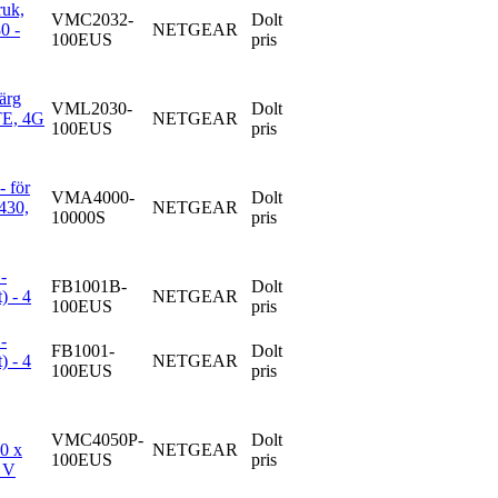
ruk,
VMC2032-
Dolt
0 -
NETGEAR
100EUS
pris
ärg
VML2030-
Dolt
LTE, 4G
NETGEAR
100EUS
pris
- för
VMA4000-
Dolt
430,
NETGEAR
10000S
pris
-
FB1001B-
Dolt
) - 4
NETGEAR
100EUS
pris
-
FB1001-
Dolt
) - 4
NETGEAR
100EUS
pris
VMC4050P-
Dolt
60 x
NETGEAR
100EUS
pris
5 V