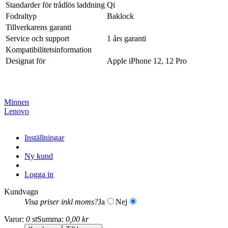
Standarder för trådlös laddning
Qi
Fodraltyp
Baklock
Tillverkarens garanti
Service och support
1 års garanti
Kompatibilitetsinformation
Designat för
Apple iPhone 12, 12 Pro
Minnen
Lenovo
Inställningar
Ny kund
Logga in
Kundvagn
Visa priser inkl moms?
Ja
Nej
Varor:
0 st
Summa:
0,00 kr