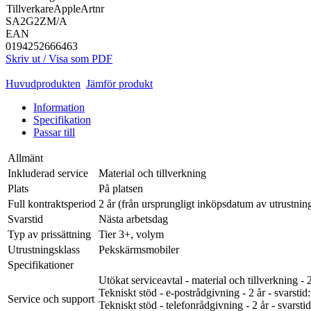
Tillverkare
Apple
Artnr
SA2G2ZM/A
EAN
0194252666463
Skriv ut / Visa som PDF
Huvudprodukten
Jämför produkt
Information
Specifikation
Passar till
Allmänt
Inkluderad service
Material och tillverkning
Plats
På platsen
Full kontraktsperiod
2 år (från ursprungligt inköpsdatum av utrustnin
Svarstid
Nästa arbetsdag
Typ av prissättning
Tier 3+, volym
Utrustningsklass
Pekskärmsmobiler
Specifikationer
Utökat serviceavtal - material och tillverkning - 
Tekniskt stöd - e-postrådgivning - 2 år - svarsti
Service och support
Tekniskt stöd - telefonrådgivning - 2 år - svarst