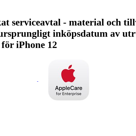
t serviceavtal - material och til
ursprungligt inköpsdatum av utru
 för iPhone 12