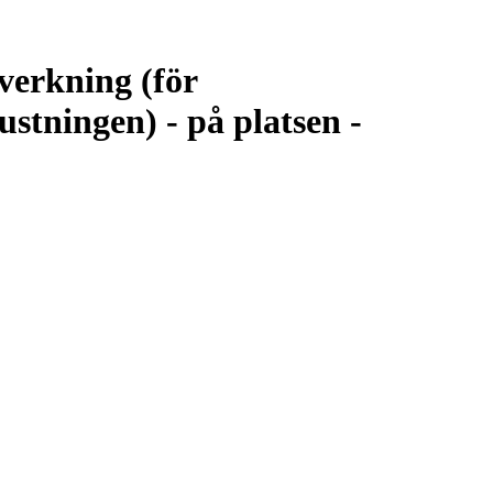
lverkning (för
stningen) - på platsen -