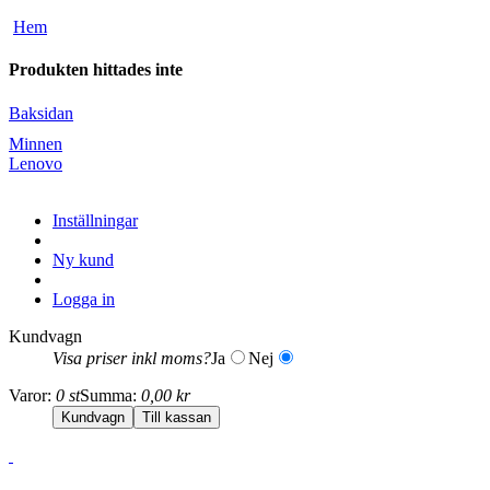
Hem
Produkten hittades inte
Baksidan
Minnen
Lenovo
Inställningar
Ny kund
Logga in
Kundvagn
Visa priser inkl moms?
Ja
Nej
Varor:
0 st
Summa:
0,00 kr